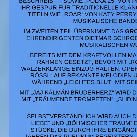
BESCHREIBT – SOWIE „POLKA 25“ VON
IHR GESPÜR FÜR TRADITIONELLE KLÄN
TITELN WIE „ROAR“ VON KATY PERRY
MUSIKALISCHE BAND
IM ZWEITEN TEIL ÜBERNIMMT DAS
GRO
EHRENDIRIGENTEN DIETMAR SCHROD
MUSIKALISCHEN W
BEREITS MIT DEM KRAFTVOLLEN MAR
RAHMEN GESETZT, BEVOR MIT „
WALZERKLÄNGE EINZUG HALTEN. OPERE
ÖSSL“ AUF BEKANNTE MELODIEN U
ÄHREND „LEICHTES BLUT“ MIT SEI
MIT „JAJ KÁLMÁN BRUDERHERZ“ WIRD 
MIT „TRÄUMENDE TROMPETEN“, „SLIDIN
SELBSTVERSTÄNDLICH WIRD AUCH D
LIEBE“ UND „BÖHMISCHER TRAUM“ 
STÜCKE, DIE DURCH IHRE EINGÄNG
JAHREN DAS PUBLIKUM BEGEISTERN. 